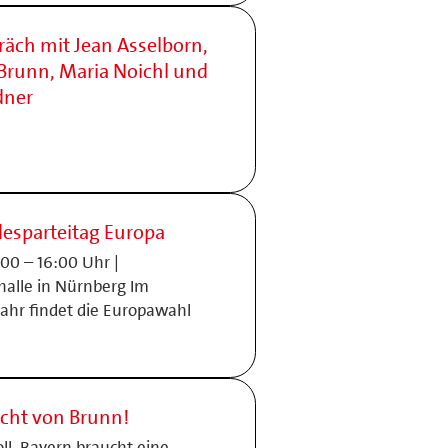
äch mit Jean Asselborn,
 Brunn, Maria Noichl und
dner
desparteitag Europa
:00 – 16:00 Uhr |
halle in Nürnberg Im
hr findet die Europawahl
cht von Brunn!
ll. Bayern braucht eine