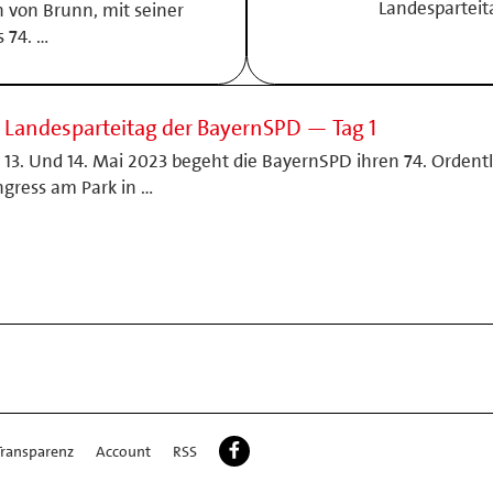
Landesparteit
n von Brunn, mit seiner
s 74. …
. Landesparteitag der BayernSPD — Tag 1
13. Und 14. Mai 2023 begeht die BayernSPD ihren 74. Ordent
gress am Park in …
Transparenz
Account
RSS