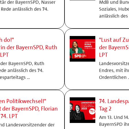
tär der BayernSPD, Nasser
MdB und Bunde
Rede anlässlich des 74.
Soziales, Hube
anlässlich des
h do!"
"Lust auf Z
in der BayernSPD, Ruth
der BayernS
 LPT
LPT
 der BayernSPD, Ruth
Landesvorsitz
ede anlässlich des 74.
Endres, mit ih
esparteitags …
Ordentlichen 
en Politikwechsel!"
74. Landesp
 der BayernSPD, Florian
Tag 2
74. LPT
Am 13. Und 14
BayernSPD ihr
nd Landesvorsitzender der