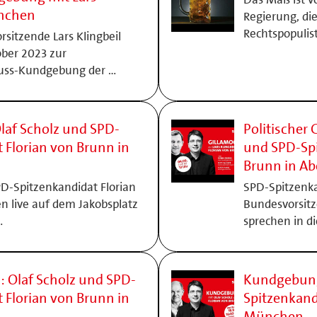
ünchen
Regierung, di
Rechtspopulis
sitzende Lars Klingbeil
ber 2023 zur
uss-Kundgebung der …
af Scholz und SPD-
Politischer 
 Florian von Brunn in
und SPD-Spi
Brunn in A
PD-Spitzenkandidat Florian
SPD-Spitzenka
n live auf dem Jakobsplatz
Bundesvorsitz
…
sprechen in d
: Olaf Scholz und SPD-
Kundgebung
 Florian von Brunn in
Spitzenkand
München