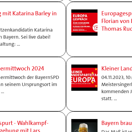
mit Katarina Barley in
Europagespr
Florian von
Thomas Ru
tzenkandidatin Katarina
Bayern. Sei live dabei!
taltung: …
chermittwoch 2024
Kleiner Lan
chermittwoch der BayernSPD
04.11.2023, 10
an seinem Ursprungsort im
Meistersinger
 …
kommenden Ja
statt. …
purt - Wahlkampf-
Bayern brau
gebung mit Lars
Das Maß ist vo