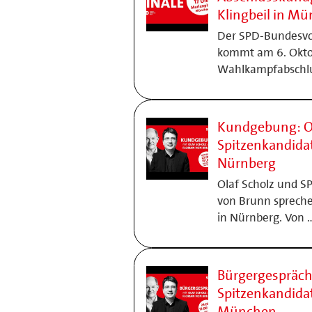
Klingbeil in M
Der SPD-Bundesvor
kommt am 6. Okto
Wahlkampfabschl
Kundgebung: Ol
Spitzenkandidat
Nürnberg
Olaf Scholz und S
von Brunn spreche
in Nürnberg. Von 
Bürgergespräch
Spitzenkandidat
München