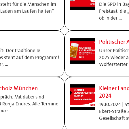
 steht für die Menschen im
Die SPD in Ba
n Laden am Laufen halten“ –
Freistaat, di
ob in der …
Politischer
it: Der traditionelle
Unser Politis
oos steht auf dem Programm!
2025 wieder a
r, …
Wolferstetter 
Scholz München
Kleiner Lan
2024
präch. Mit dabei sind
 Ronja Endres. Alle Termine
19.10.2024 | S
our: …
Ebert-Straße 
Gesellschaft s