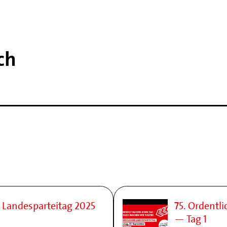
ch
r Landesparteitag 2025
75. Ordentl
— Tag 1