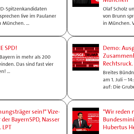
PD-Spitzenkandidaten
Olaf Scholz u
sprechen live im Paulaner
von Brunn spr
n München. …
in München. 
IE SPD!
Demo: Ausg
Zusammenhal
 Bayern in mehr als 200
Rechtsruck.
nden. Das sind fast vier
en! …
Breites Bünd
am 1. Juli – 
auf: Die Gru
nungsträger sein!" Vize-
"Wir reden n
 der BayernSPD, Nasser
Bundesminis
 LPT
Hubertus He