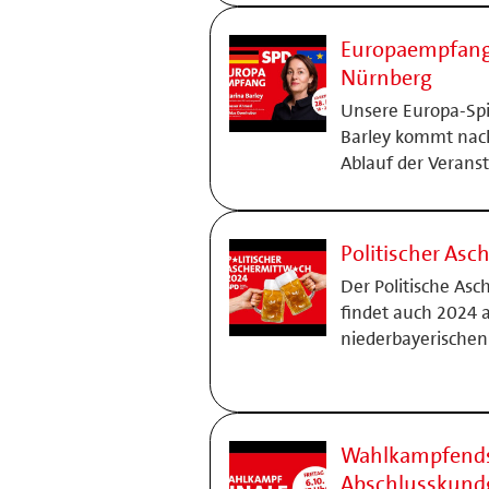
Europaempfang 
Nürnberg
Unsere Europa-Spi
Barley kommt nach 
Ablauf der Verans
Politischer As
Der Politische As
findet auch 2024 
niederbayerischen
Wahlkampfends
Abschlusskund